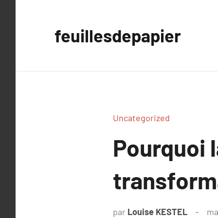
Aller
au
feuillesdepapier
contenu
Uncategorized
Pourquoi l
transforma
par
Louise KESTEL
ma