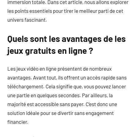
immersion totale. Dans cet article, nous allons explorer
les points essentiels pour tirer le meilleur parti de cet
univers fascinant.
Quels sont les avantages de les
jeux gratuits en ligne ?
Les jeux vidéo en ligne présentent de nombreux
avantages. Avant tout, ils offrent un accès rapide sans
téléchargement. Cela signifie que, vous pouvez lancer
une partie en quelques secondes. Par ailleurs, la
majorité est accessible sans payer. C’est donc une
solution idéale pour se divertir sans engagement
financier.