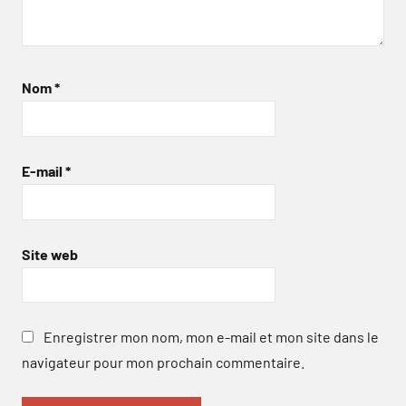
Nom
*
E-mail
*
Site web
Enregistrer mon nom, mon e-mail et mon site dans le
navigateur pour mon prochain commentaire.