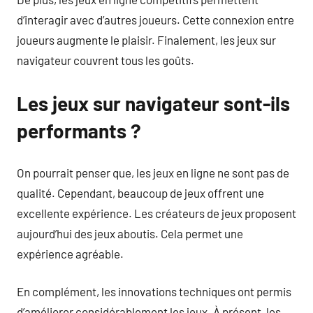
d’interagir avec d’autres joueurs. Cette connexion entre
joueurs augmente le plaisir. Finalement, les jeux sur
navigateur couvrent tous les goûts.
Les jeux sur navigateur sont-ils
performants ?
On pourrait penser que, les jeux en ligne ne sont pas de
qualité. Cependant, beaucoup de jeux offrent une
excellente expérience. Les créateurs de jeux proposent
aujourd’hui des jeux aboutis. Cela permet une
expérience agréable.
En complément, les innovations techniques ont permis
d’améliorer considérablement les jeux. À présent, les