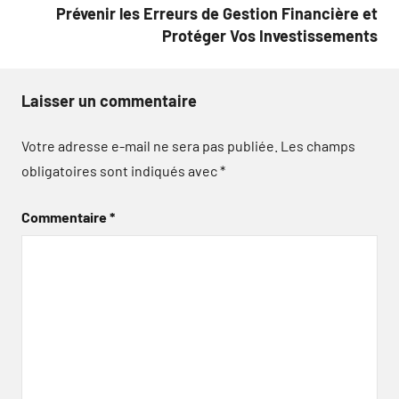
Prévenir les Erreurs de Gestion Financière et
Protéger Vos Investissements
Laisser un commentaire
Votre adresse e-mail ne sera pas publiée.
Les champs
obligatoires sont indiqués avec
*
Commentaire
*