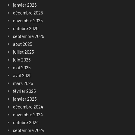
janvier 2026
décembre 2025
novembre 2025
octobre 2025
septembre 2025
août 2025
juillet 2025
juin 2025
mai 2025
avril 2025
mars 2025
février 2025
janvier 2025
décembre 2024
novembre 2024
octobre 2024
septembre 2024