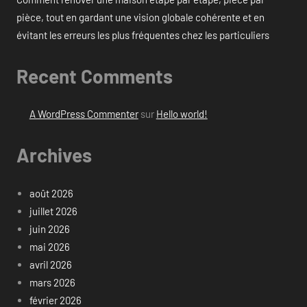
pièce, tout en gardant une vision globale cohérente et en
évitant les erreurs les plus fréquentes chez les particuliers
Recent Comments
A WordPress Commenter
sur
Hello world!
Archives
août 2026
juillet 2026
juin 2026
mai 2026
avril 2026
mars 2026
février 2026