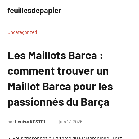
Aller
feuillesdepapier
au
contenu
Uncategorized
Les Maillots Barca :
comment trouver un
Maillot Barca pour les
passionnés du Barça
par
Louise KESTEL
juin 17, 2026
Aucun
commentaire
Si vous frissonnez au rythme du FC Barcelone, il est