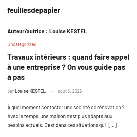
Aller
feuillesdepapier
au
contenu
Auteur/autrice :
Louise KESTEL
Uncategorized
Travaux intérieurs : quand faire appel
à une entreprise ? On vous guide pas
à pas
par
Louise KESTEL
août 6, 2026
Aucun
commentaire
À quel moment contacter une société de rénovation ?
Avec le temps, une maison n’est plus adapté aux
besoins actuels. C’est dans ces situations qu’il […]