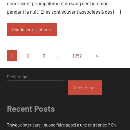
nourrissent principalement du sang des humains
pendant la nuit. Elles sont souvent associées à des […]
Continuer la lecture
Pagination
Articles
1
2
3
…
1 252
»
suivants
des
publications
Rechercher
Rechercher
Recent Posts
Travaux intérieurs : quand faire appel à une entreprise ? On