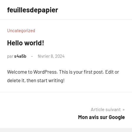
Aller
feuillesdepapier
au
contenu
Uncategorized
Hello world!
par
s4a5b
février 8, 2024
1
commentaire
Welcome to WordPress. This is your first post. Edit or
delete it, then start writing!
Navigation
Article suivant
Mon avis sur Google
de