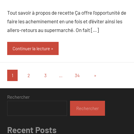
commentaire
Tout savoir à propos de recette Ça offre l’opportunité de
faire les acheminement en une fois et d’éviter ainsi les
allers-retours au supermarché. On fait […]
Continuer la lecture
Pagination
Articles
1
2
3
…
34
»
suivants
des
publications
Rechercher
Rechercher
Recent Posts