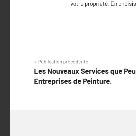
votre propriété. En choisi
Navigation
Publication précédente
Les Nouveaux Services que Peuv
de
Entreprises de Peinture.
l’article