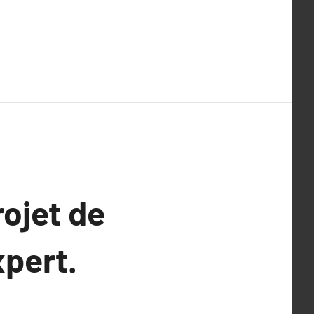
rojet de
xpert.