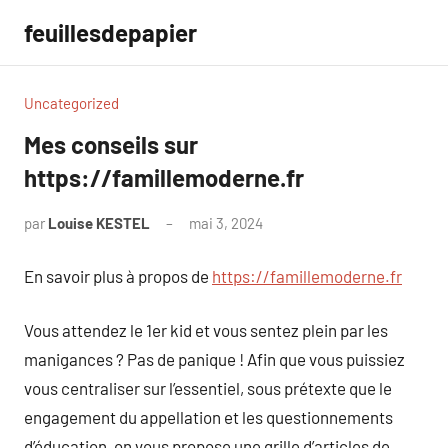
Aller
feuillesdepapier
au
contenu
Uncategorized
Mes conseils sur
https://famillemoderne.fr
par
Louise KESTEL
mai 3, 2024
Aucun
commentaire
En savoir plus à propos de
https://famillemoderne.fr
Vous attendez le 1er kid et vous sentez plein par les
manigances ? Pas de panique ! Afin que vous puissiez
vous centraliser sur l’essentiel, sous prétexte que le
engagement du appellation et les questionnements
d’éducation, on vous propose une grille d’articles de