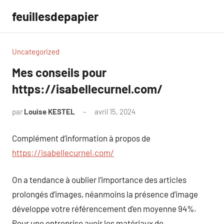
Aller
feuillesdepapier
au
contenu
Uncategorized
Mes conseils pour
https://isabellecurnel.com/
par
Louise KESTEL
avril 15, 2024
Aucun
commentaire
Complément d’information à propos de
https://isabellecurnel.com/
On a tendance à oublier l’importance des articles
prolongés d’images, néanmoins la présence d’image
développe votre référencement d’en moyenne 94%.
Pour une entreprise avoir les matériaux de