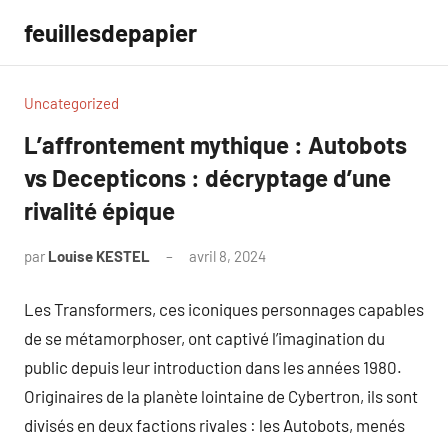
Aller
feuillesdepapier
au
contenu
Uncategorized
L’affrontement mythique : Autobots
vs Decepticons : décryptage d’une
rivalité épique
par
Louise KESTEL
avril 8, 2024
Aucun
commentaire
Les Transformers, ces iconiques personnages capables
de se métamorphoser, ont captivé l’imagination du
public depuis leur introduction dans les années 1980.
Originaires de la planète lointaine de Cybertron, ils sont
divisés en deux factions rivales : les Autobots, menés