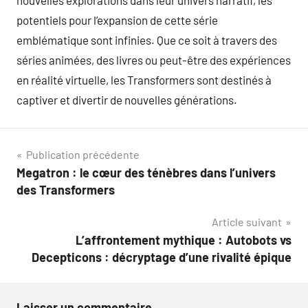
nouvelles explorations dans leur univers narratif, les
potentiels pour l’expansion de cette série
emblématique sont infinies. Que ce soit à travers des
séries animées, des livres ou peut-être des expériences
en réalité virtuelle, les Transformers sont destinés à
captiver et divertir de nouvelles générations.
Navigation
Publication précédente
Megatron : le cœur des ténèbres dans l’univers
de
des Transformers
l’article
Article suivant
L’affrontement mythique : Autobots vs
Decepticons : décryptage d’une rivalité épique
Laisser un commentaire