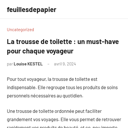
Aller
feuillesdepapier
au
contenu
Uncategorized
La trousse de toilette : un must-have
pour chaque voyageur
par
Louise KESTEL
avril 9, 2024
Aucun
commentaire
Pour tout voyageur, la trousse de toilette est
indispensable. Elle regroupe tous les produits de soins
personnels nécessaires au quotidien.
Une trousse de toilette ordonnée peut faciliter
grandement vos voyages. Elle vous permet de retrouver
rapidement vos produits de beauté, et ce, peu importe