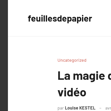
Aller
au
feuillesdepapier
contenu
Uncategorized
La magie 
vidéo
par
Louise KESTEL
avr