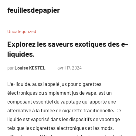
Aller
feuillesdepapier
au
contenu
Uncategorized
Explorez les saveurs exotiques des e-
liquides.
par
Louise KESTEL
avril 17, 2024
Aucun
commentaire
L’e-liquide, aussi appelé jus pour cigarettes
électroniques ou simplement jus de vape, est un
composant essentiel du vapotage qui apporte une
alternative à la fumée de cigarette traditionnelle. Ce
liquide est vaporisé dans les dispositifs de vapotage
tels que les cigarettes électroniques et les mods,