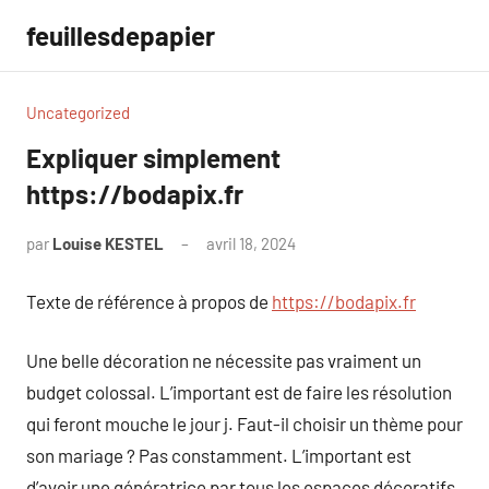
Aller
feuillesdepapier
au
contenu
Uncategorized
Expliquer simplement
https://bodapix.fr
par
Louise KESTEL
avril 18, 2024
Aucun
commentaire
Texte de référence à propos de
https://bodapix.fr
Une belle décoration ne nécessite pas vraiment un
budget colossal. L’important est de faire les résolution
qui feront mouche le jour j. Faut-il choisir un thème pour
son mariage ? Pas constamment. L’important est
d’avoir une génératrice par tous les espaces décoratifs