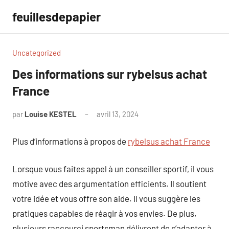
Aller
feuillesdepapier
au
contenu
Uncategorized
Des informations sur rybelsus achat
France
par
Louise KESTEL
avril 13, 2024
Aucun
commentaire
Plus d’informations à propos de
rybelsus achat France
Lorsque vous faites appel à un conseiller sportif, il vous
motive avec des argumentation efficients. Il soutient
votre idée et vous offre son aide. Il vous suggère les
pratiques capables de réagir à vos envies. De plus,
plusieurs raccourci sportsman délivrent de s’adapter à