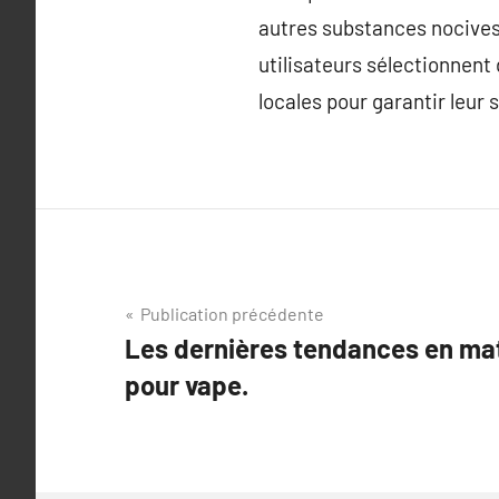
autres substances nocives 
utilisateurs sélectionnent 
locales pour garantir leur 
Navigation
Publication précédente
Les dernières tendances en mat
de
pour vape.
l’article