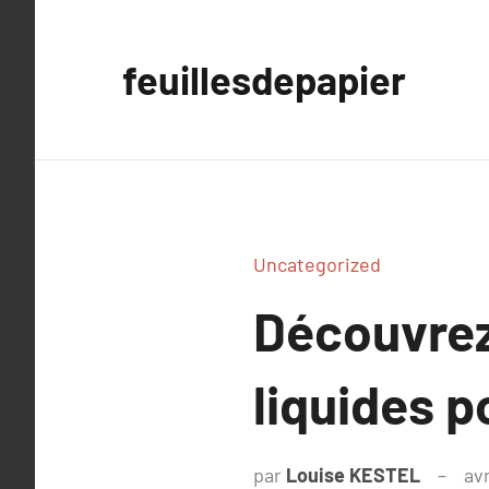
Aller
au
feuillesdepapier
contenu
Uncategorized
Découvrez
liquides p
par
Louise KESTEL
avr