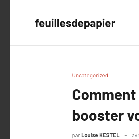
Aller
au
feuillesdepapier
contenu
Uncategorized
Comment u
booster v
par
Louise KESTEL
avr