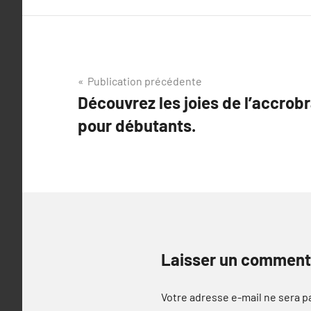
Navigation
Publication précédente
Découvrez les joies de l’accrob
de
pour débutants.
l’article
Laisser un comment
Votre adresse e-mail ne sera p