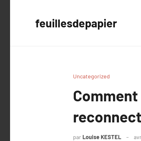
Aller
au
feuillesdepapier
contenu
Uncategorized
Comment l
reconnecte
par
Louise KESTEL
avr