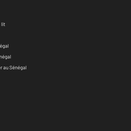
lit
égal
négal
er au Sénégal