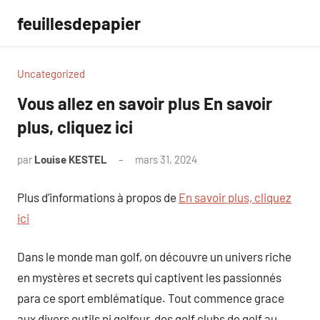
Aller
feuillesdepapier
au
contenu
Uncategorized
Vous allez en savoir plus En savoir
plus, cliquez ici
par
Louise KESTEL
mars 31, 2024
Aucun
commentaire
Plus d’informations à propos de
En savoir plus, cliquez
ici
Dans le monde man golf, on découvre un univers riche
en mystères et secrets qui captivent les passionnés
para ce sport emblématique. Tout commence grace
aux divers outils ni golfeur, des golf clubs de golf au