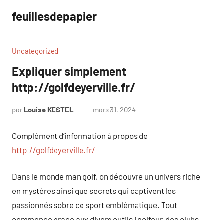
Aller
feuillesdepapier
au
contenu
Uncategorized
Expliquer simplement
http://golfdeyerville.fr/
par
Louise KESTEL
mars 31, 2024
Aucun
commentaire
Complément d’information à propos de
http://golfdeyerville.fr/
Dans le monde man golf, on découvre un univers riche
en mystères ainsi que secrets qui captivent les
passionnés sobre ce sport emblématique. Tout
commence grace aux divers outils i golfeur, des clubs