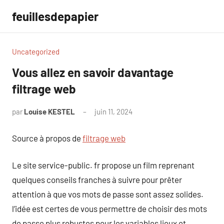
Aller
feuillesdepapier
au
contenu
Uncategorized
Vous allez en savoir davantage
filtrage web
par
Louise KESTEL
juin 11, 2024
Aucun
commentaire
Source à propos de
filtrage web
Le site service-public. fr propose un film reprenant
quelques conseils franches à suivre pour prêter
attention à que vos mots de passe sont assez solides.
l’idée est certes de vous permettre de choisir des mots
de passe plus robustes pour les variables lieux et