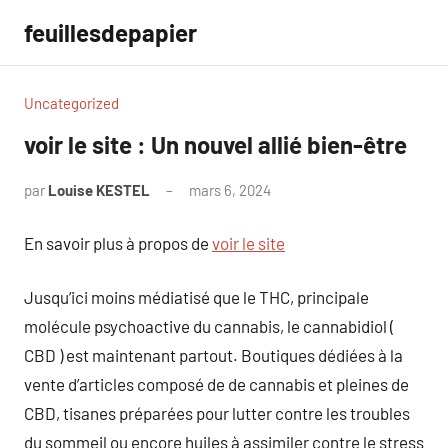
Aller
feuillesdepapier
au
contenu
Uncategorized
voir le site : Un nouvel allié bien-être
par
Louise KESTEL
mars 6, 2024
Aucun
commentaire
En savoir plus à propos de
voir le site
Jusqu’ici moins médiatisé que le THC, principale
molécule psychoactive du cannabis, le cannabidiol (
CBD ) est maintenant partout. Boutiques dédiées à la
vente d’articles composé de de cannabis et pleines de
CBD, tisanes préparées pour lutter contre les troubles
du sommeil ou encore huiles à assimiler contre le stress