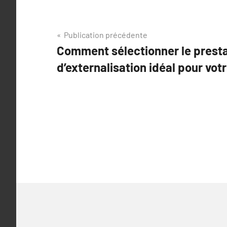
Navigation
Publication précédente
Comment sélectionner le presta
de
d’externalisation idéal pour vot
l’article