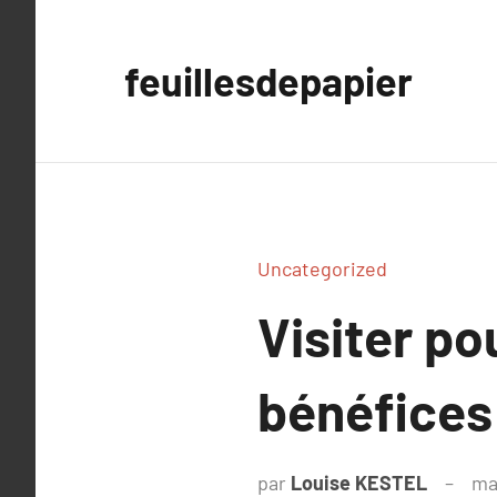
Aller
au
feuillesdepapier
contenu
Uncategorized
Visiter po
bénéfices
par
Louise KESTEL
ma