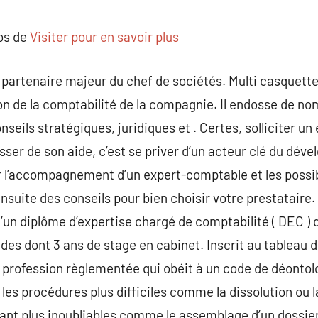
commentaire
pos de
Visiter pour en savoir plus
partenaire majeur du chef de sociétés. Multi casquette,
on de la comptabilité de la compagnie. Il endosse de no
seils stratégiques, juridiques et . Certes, solliciter u
sser de son aide, c’est se priver d’un acteur clé du déve
ur l’accompagnement d’un expert-comptable et les possi
ensuite des conseils pour bien choisir votre prestatair
d’un diplôme d’expertise chargé de comptabilité ( DEC ) q
des dont 3 ans de stage en cabinet. Inscrit au tableau d
e profession règlementée qui obéit à un code de déonto
les procédures plus difficiles comme la dissolution ou l
utant plus inoubliables comme le assemblage d’un dossi