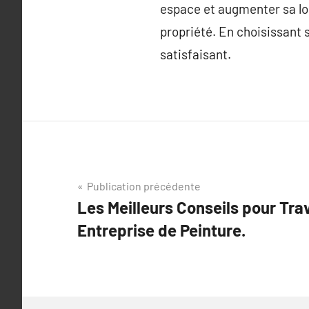
espace et augmenter sa lon
propriété. En choisissant 
satisfaisant.
Navigation
Publication précédente
Les Meilleurs Conseils pour Trav
de
Entreprise de Peinture.
l’article