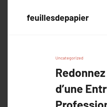
Aller
au
feuillesdepapier
contenu
Uncategorized
Redonnez V
d’une Entr
Profession