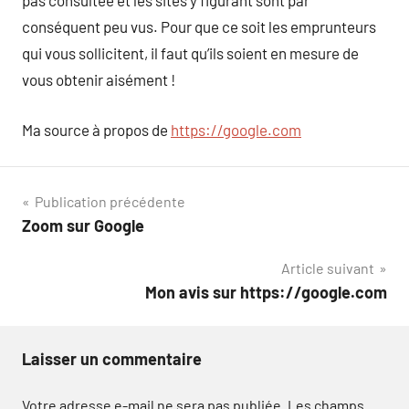
pas consultée et les sites y figurant sont par
conséquent peu vus. Pour que ce soit les emprunteurs
qui vous sollicitent, il faut qu’ils soient en mesure de
vous obtenir aisément !
Ma source à propos de
https://google.com
Navigation
Publication précédente
Zoom sur Google
de
Article suivant
l’article
Mon avis sur https://google.com
Laisser un commentaire
Votre adresse e-mail ne sera pas publiée.
Les champs