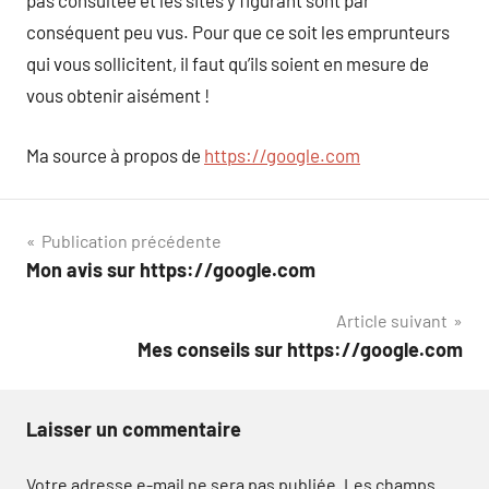
pas consultée et les sites y figurant sont par
conséquent peu vus. Pour que ce soit les emprunteurs
qui vous sollicitent, il faut qu’ils soient en mesure de
vous obtenir aisément !
Ma source à propos de
https://google.com
Navigation
Publication précédente
Mon avis sur https://google.com
de
Article suivant
l’article
Mes conseils sur https://google.com
Laisser un commentaire
Votre adresse e-mail ne sera pas publiée.
Les champs