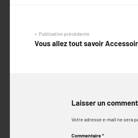
Navigation
Publication précédente
Vous allez tout savoir Accessoi
de
l’article
Laisser un comment
Votre adresse e-mail ne sera p
Commentaire
*