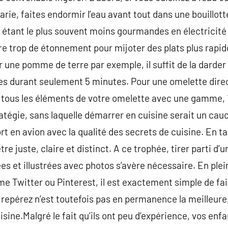
rie, faites endormir l’eau avant tout dans une bouillot
res étant le plus souvent moins gourmandes en électricité 
ire trop de étonnement pour mijoter des plats plus rapid
r une pomme de terre par exemple, il suffit de la darde
es durant seulement 5 minutes. Pour une omelette dire
 tous les éléments de votre omelette avec une gamme, 
ratégie, sans laquelle démarrer en cuisine serait un cau
t en avion avec la qualité des secrets de cuisine. En t
’être juste, claire et distinct. A ce trophée, tirer parti d
s et illustrées avec photos s’avère nécessaire. En ple
 Twitter ou Pinterest, il est exactement simple de fai
epérez n’est toutefois pas en permanence la meilleure, e
sine.Malgré le fait qu’ils ont peu d’expérience, vos enfa