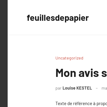
Aller
au
feuillesdepapier
contenu
Uncategorized
Mon avis 
par
Louise KESTEL
ma
Texte de référence à prop