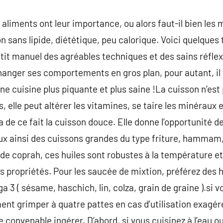
aliments ont leur importance, ou alors faut-il bien les m
n sans lipide, diététique, peu calorique. Voici quelques
etit manuel des agréables techniques et des sains réflex
anger ses comportements en gros plan, pour autant, il 
e cuisine plus piquante et plus saine !La cuisson n’est 
 elle peut altérer les vitamines, se taire les minéraux 
 de ce fait la cuisson douce. Elle donne l’opportunité
ux ainsi des cuissons grandes du type friture, hammam,
 ou de coprah, ces huiles sont robustes à la température 
rs propriétés. Pour les saucée de mixtion, préférez des 
 3 ( sésame, haschich, lin, colza, grain de graine ).si 
ment grimper à quatre pattes en cas d’utilisation exagé
e convenable ingérer. D’abord, si vous cuisinez à l’eau ou