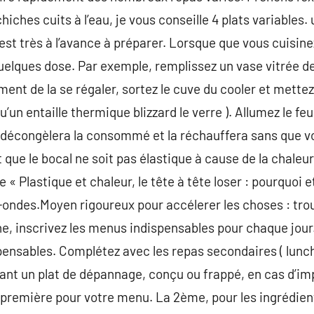
hiches cuits à l’eau, je vous conseille 4 plats variables.
est très à l’avance à préparer. Lorsque que vous cuisine
elques dose. Par exemple, remplissez un vase vitrée de
ment de la se régaler, sortez le cuve du cooler et mette
u’un entaille thermique blizzard le verre ). Allumez le feu
décongèlera la consommé et la réchauffera sans que vo
 que le bocal ne soit pas élastique à cause de la chaleur
e « Plastique et chaleur, le tête à tête loser : pourquoi et
ondes.Moyen rigoureux pour accélerer les choses : trou
une, inscrivez les menus indispensables pour chaque jour. 
spensables. Complétez avec les repas secondaires ( lun
ant un plat de dépannage, conçu ou frappé, en cas d’impr
a première pour votre menu. La 2ème, pour les ingrédient