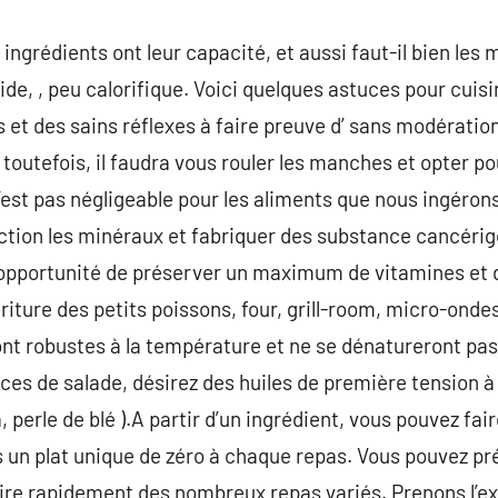
ingrédients ont leur capacité, et aussi faut-il bien les 
ide, , peu calorifique. Voici quelques astuces pour cuisi
 et des sains réflexes à faire preuve d’ sans modération
outefois, il faudra vous rouler les manches et opter po
n’est pas négligeable pour les aliments que nous ingéro
action les minéraux et fabriquer des substance cancérig
l’opportunité de préserver un maximum de vitamines et 
ture des petits poissons, four, grill-room, micro-ondes. U
ont robustes à la température et ne se dénatureront pas
uces de salade, désirez des huiles de première tension à
 perle de blé ).A partir d’un ingrédient, vous pouvez fair
s un plat unique de zéro à chaque repas. Vous pouvez p
aire rapidement des nombreux repas variés. Prenons l’