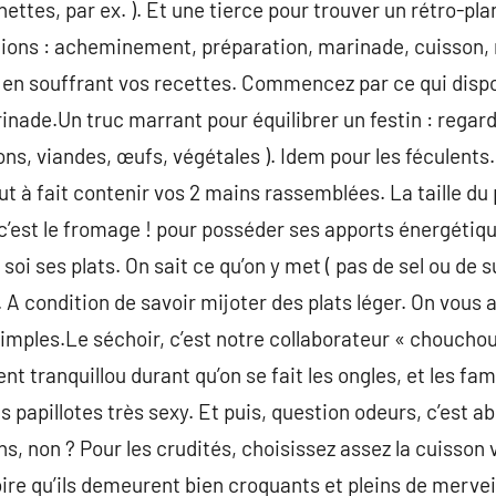
ettes, par ex. ). Et une tierce pour trouver un rétro-plan
ions : acheminement, préparation, marinade, cuisson, 
en souffrant vos recettes. Commencez par ce qui disp
nade.Un truc marrant pour équilibrer un festin : regarde
ons, viandes, œufs, végétales ). Idem pour les féculents. 
ut à fait contenir vos 2 mains rassemblées. La taille du
 c’est le fromage ! pour posséder ses apports énergétiqu
er soi ses plats. On sait ce qu’on y met ( pas de sel ou de 
. A condition de savoir mijoter des plats léger. On vous 
ples.Le séchoir, c’est notre collaborateur « chouchou
ent tranquillou durant qu’on se fait les ongles, et les fa
s papillotes très sexy. Et puis, question odeurs, c’est 
ons, non ? Pour les crudités, choisissez assez la cuisson
toire qu’ils demeurent bien croquants et pleins de merve