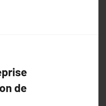
eprise
ion de