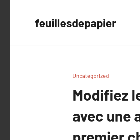
Aller
au
feuillesdepapier
contenu
Uncategorized
Modifiez l
avec une a
premier c