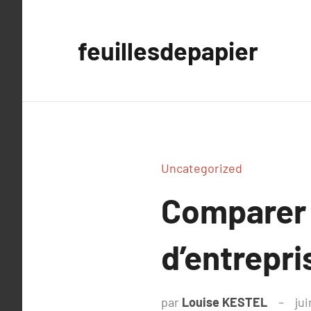
Aller
au
feuillesdepapier
contenu
Uncategorized
Comparer l
d’entrepri
par
Louise KESTEL
ju