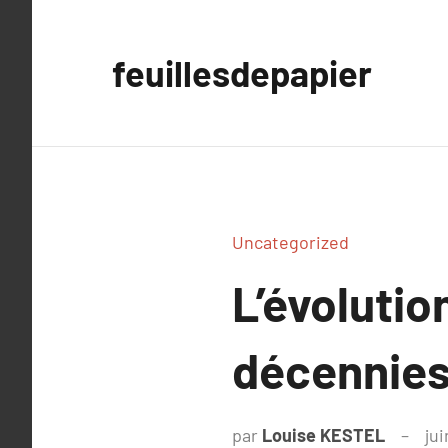
Aller
au
feuillesdepapier
contenu
Uncategorized
L’évolution
décennie
par
Louise KESTEL
ju