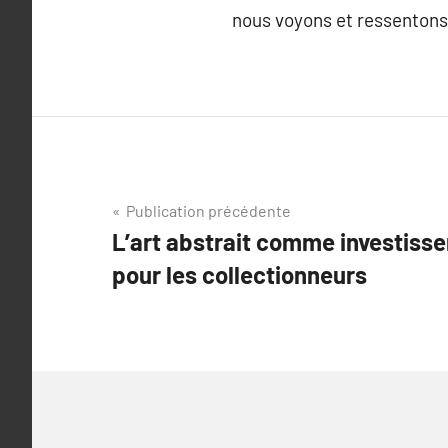
nous voyons et ressentons
Navigation
Publication précédente
L’art abstrait comme investiss
de
pour les collectionneurs
l’article