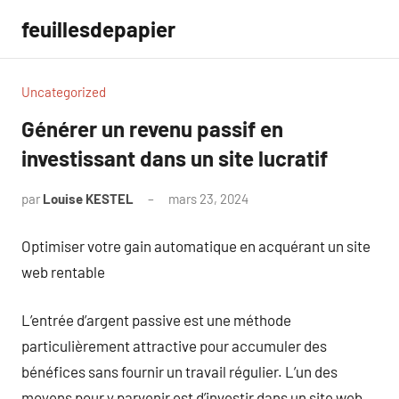
Aller
feuillesdepapier
au
contenu
Uncategorized
Générer un revenu passif en
investissant dans un site lucratif
par
Louise KESTEL
mars 23, 2024
Aucun
commentaire
Optimiser votre gain automatique en acquérant un site
web rentable
L’entrée d’argent passive est une méthode
particulièrement attractive pour accumuler des
bénéfices sans fournir un travail régulier. L’un des
moyens pour y parvenir est d’investir dans un site web