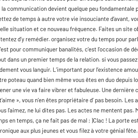
r, la communication devient quelque peu fondamentale p
ttez de temps à autre votre vie insouciante d’avant, v
lle situation et ce nouveau fréquence. Faites un site ob
t tentez d’y remédier. organisez votre du temps pour par
est pour communiquer banalités, c’est l’occasion de dé
tout dans un premier temps de la relation. si vous passe
ement vous languir. L’important pour l’existence amour 
tre poteau quand bien même vous êtes en duo depuis lo
ner une vie va faire vibrer et fabuleuse. Une dernière 
e t’aime », vous n’en êtes propriétaire d’ pas besoin. Les
us l’aimez, ne lui dites pas. Les actes ne mentent pas. M
s en temps, ça ne fait pas de mal ; )Clac ! La porte es
onique aux plus jeunes et vous filez à votre génial fête.