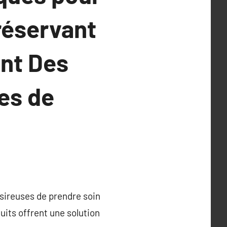
réservant
ant Des
es de
ésireuses de prendre soin
its offrent une solution