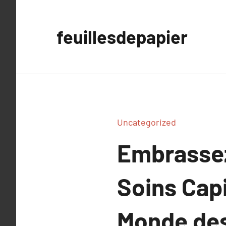
Aller
au
feuillesdepapier
contenu
Uncategorized
Embrassez
Soins Capi
Monde des