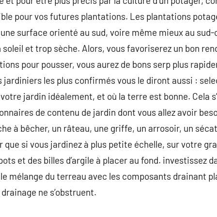
 et pour être plus précis par la culture d’un potager, c
ible pour vos futures plantations. Les plantations potag
 une surface orienté au sud, voire même mieux au sud-o
 soleil et trop sèche. Alors, vous favoriserez un bon re
ions pour pousser, vous aurez de bons serp plus rapide
s jardiniers les plus confirmés vous le diront aussi : s
otre jardin idéalement, et où la terre est bonne. Cela s
onnaires de contenu de jardin dont vous allez avoir beso
 à bêcher, un râteau, une griffe, un arrosoir, un sécat
 que si vous jardinez à plus petite échelle, sur votre g
pots et des billes d’argile à placer au fond. investissez 
r le mélange du terreau avec les composants drainant pl
drainage ne s’obstruent.