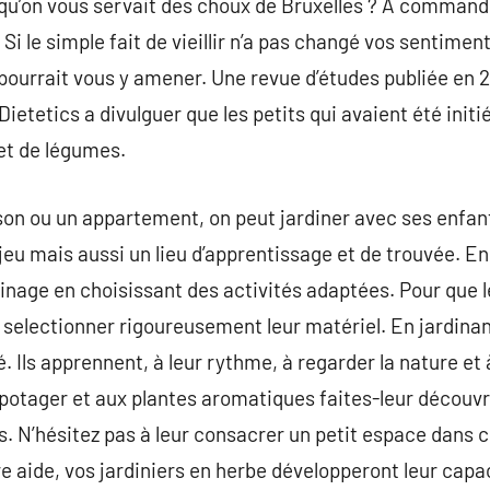
 qu’on vous servait des choux de Bruxelles ? À command
? Si le simple fait de vieillir n’a pas changé vos sentime
urrait vous y amener. Une revue d’études publiée en 20
etetics a divulguer que les petits qui avaient été initi
et de légumes.
son ou un appartement, on peut jardiner avec ses enfant
 jeu mais aussi un lieu d’apprentissage et de trouvée. En
rdinage en choisissant des activités adaptées. Pour que 
 selectionner rigoureusement leur matériel. En jardinant
té. Ils apprennent, à leur rythme, à regarder la nature et
potager et aux plantes aromatiques faites-leur découvr
s. N’hésitez pas à leur consacrer un petit espace dans c
e aide, vos jardiniers en herbe développeront leur capac