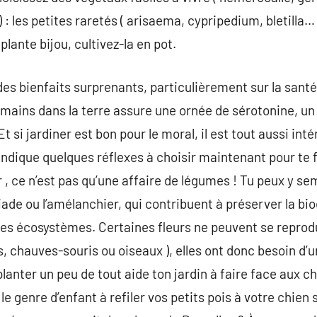
) : les petites raretés ( arisaema, cypripedium, bletilla… )
lante bijou, cultivez-la en pot.
des bienfaits surprenants, particulièrement sur la santé
es mains dans la terre assure une ornée de sérotonine, u
t si jardiner est bon pour le moral, il est tout aussi int
’indique quelques réflexes à choisir maintenant pour te f
r , ce n’est pas qu’une affaire de légumes ! Tu peux y s
ade ou l’amélanchier, qui contribuent à préserver la bio
es écosystèmes. Certaines fleurs ne peuvent se reprodu
es, chauves-souris ou oiseaux ), elles ont donc besoin d’u
planter un peu de tout aide ton jardin à faire face aux
e genre d’enfant à refiler vos petits pois à votre chien 