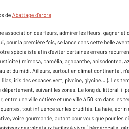
commentaire
pos de
Abattage d’arbre
 une association des fleurs, admirer les fleurs, gagner 
i, pour la première fois, se lance dans cette belle avent
otre spécialiste afin d’éviter certaines erreurs récurren
usticité ( mimosa, camélia, agapanthe, anisodontea, az
au et du midi. Ailleurs, surtout en climat continental, n
( lilas, iris des espaces vert, pivoine, glycine… ). Les 
épartement, suivant les zones. Le long du littoral, il p
r, entre une ville côtière et une ville à 50 km dans les te
quentes, tout influence sur les crudités. La haie, écrin du
ctive, voire gourmande, autant pour vous que pour les oi
isissez des végétaux faciles à vivre ( hémérocalle, gé