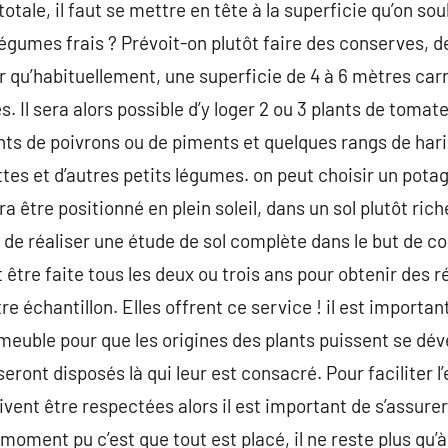
otale, il faut se mettre en tête à la superficie qu’on sou
égumes frais ? Prévoit-on plutôt faire des conserves, 
r qu’habituellement, une superficie de 4 à 6 mètres car
 Il sera alors possible d’y loger 2 ou 3 plants de tomates
ts de poivrons ou de piments et quelques rangs de hari
ttes et d’autres petits légumes. on peut choisir un potag
ra être positionné en plein soleil, dans un sol plutôt ric
e de réaliser une étude de sol complète dans le but de c
 être faite tous les deux ou trois ans pour obtenir des 
re échantillon. Elles offrent ce service ! il est importan
euble pour que les origines des plants puissent se dév
ront disposés là qui leur est consacré. Pour faciliter l’e
vent être respectées alors il est important de s’assurer
 moment pu c’est que tout est placé, il ne reste plus qu’à