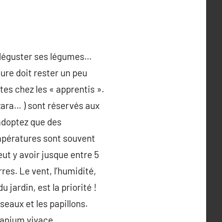
et déguster ses légumes…
ure doit rester un peu
tes chez les « apprentis ».
ara… ) sont réservés aux
’adoptez que des
températures sont souvent
eut y avoir jusque entre 5
rres. Le vent, l’humidité,
 jardin, est la priorité !
seaux et les papillons.
ranium vivace,