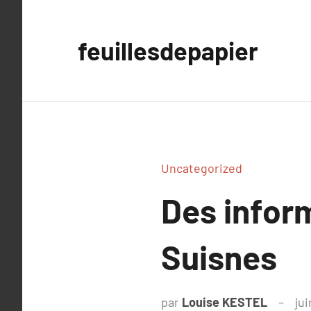
Aller
au
feuillesdepapier
contenu
Uncategorized
Des inform
Suisnes
par
Louise KESTEL
jui