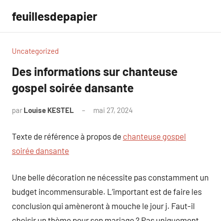
Aller
feuillesdepapier
au
contenu
Uncategorized
Des informations sur chanteuse
gospel soirée dansante
par
Louise KESTEL
mai 27, 2024
Aucun
commentaire
Texte de référence à propos de
chanteuse gospel
soirée dansante
Une belle décoration ne nécessite pas constamment un
budget incommensurable. L’important est de faire les
conclusion qui amèneront à mouche le jour j. Faut-il
choisir un thème pour son mariage ? Pas uniquement.