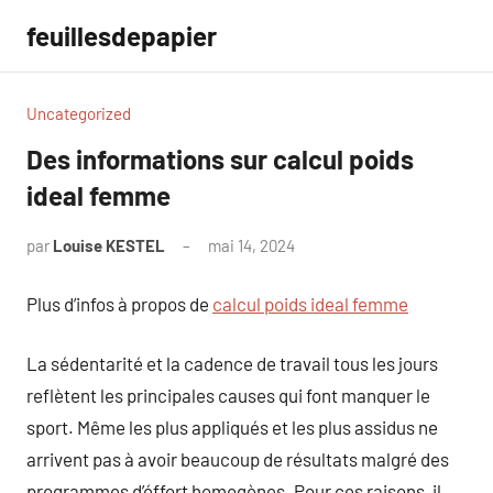
Aller
feuillesdepapier
au
contenu
Uncategorized
Des informations sur calcul poids
ideal femme
par
Louise KESTEL
mai 14, 2024
Aucun
commentaire
Plus d’infos à propos de
calcul poids ideal femme
La sédentarité et la cadence de travail tous les jours
reflètent les principales causes qui font manquer le
sport. Même les plus appliqués et les plus assidus ne
arrivent pas à avoir beaucoup de résultats malgré des
programmes d’éffort homogènes. Pour ces raisons, il