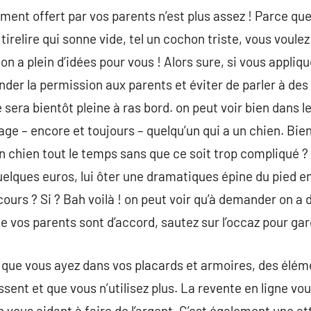
ent offert par vos parents n’est plus assez ! Parce que
tirelire qui sonne vide, tel un cochon triste, vous voul
n a plein d’idées pour vous ! Alors sure, si vous applique
r la permission aux parents et éviter de parler à des
re sera bientôt pleine à ras bord. on peut voir bien dans 
nage – encore et toujours – quelqu’un qui a un chien. Bi
on chien tout le temps sans que ce soit trop compliqué 
lques euros, lui ôter une dramatiques épine du pied en
cours ? Si ? Bah voilà ! on peut voir qu’à demander on a d
 vos parents sont d’accord, sautez sur l’occaz pour gar
tés que vous ayez dans vos placards et armoires, des élé
sent et que vous n’utilisez plus. La revente en ligne vou
 vous aidant à faire de l’argent. C’est également une a