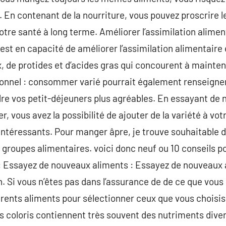
. En contenant de la nourriture, vous pouvez proscrire l
otre santé à long terme. Améliorer l’assimilation alim
 est en capacité de améliorer l’assimilation alimentai
, de protides et d’acides gras qui concourent à mainteni
itionnel : consommer varié pourrait également renseigner
dre vos petit-déjeuners plus agréables. En essayant de
r, vous avez la possibilité de ajouter de la variété à v
 intéressants. Pour manger âpre, je trouve souhaitable
s groupes alimentaires. voici donc neuf ou 10 conseils p
: Essayez de nouveaux aliments : Essayez de nouveaux a
on. Si vous n’êtes pas dans l’assurance de de ce que vous
érents aliments pour sélectionner ceux que vous choisiss
s coloris contiennent très souvent des nutriments dive