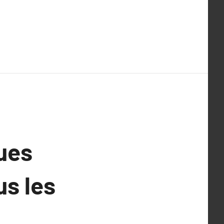
ues
us les