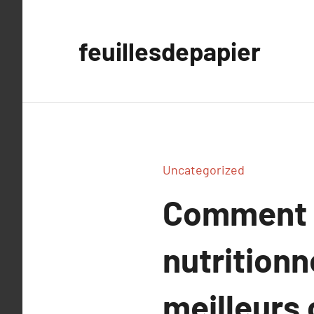
Aller
au
feuillesdepapier
contenu
Uncategorized
Comment b
nutritionn
meilleurs 