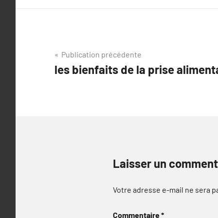
Navigation
Publication précédente
les bienfaits de la prise aliment
de
l’article
Laisser un comment
Votre adresse e-mail ne sera p
Commentaire
*