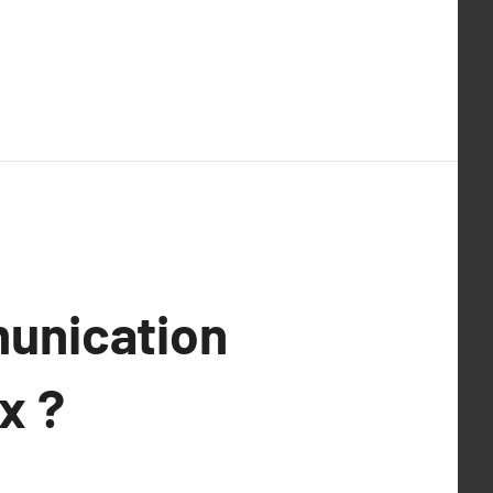
unication
x ?