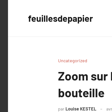
Aller
au
feuillesdepapier
contenu
Uncategorized
Zoom sur 
bouteille
par
Louise KESTEL
avr