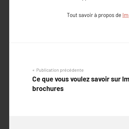
Tout savoir à propos de
Im
Navigation
Publication précédente
Ce que vous voulez savoir sur I
de
brochures
l’article