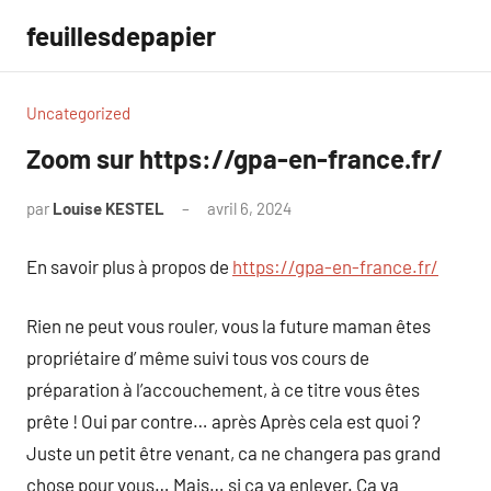
Aller
feuillesdepapier
au
contenu
Uncategorized
Zoom sur https://gpa-en-france.fr/
par
Louise KESTEL
avril 6, 2024
Aucun
commentaire
En savoir plus à propos de
https://gpa-en-france.fr/
Rien ne peut vous rouler, vous la future maman êtes
propriétaire d’ même suivi tous vos cours de
préparation à l’accouchement, à ce titre vous êtes
prête ! Oui par contre… après Après cela est quoi ?
Juste un petit être venant, ca ne changera pas grand
chose pour vous… Mais… si ca va enlever. Ça va