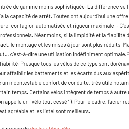
entrée de gamme moins sophistiquée. La différence se fai
’à la capacité de arrêt. Toutes ont aujourd’hui une offr
sure, contagion automatisée et rigueur maximale… C’est
ofessionnels. Néanmoins, si la limpidité et la fiabili
ct, le montage et les mises à jour sont plus réduits. Ma
t… c’est-à-dire une utilisation indéfiniment optimale.P
fiabilité. Presque tous les vélos de ce type sont dorénav
our affaiblir les battements et les écarts dus aux aspéri
 un incontestable confort de conduite, très utile nota
tain temps. Certains vélos intègrent de temps à autre
n appelle un ‘ vélo tout cessé ‘ ). Pour le cadre, l’acier r
st agréable et les listel sont meilleurs.
 à propos de
douleur tibia vélo