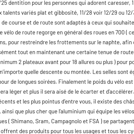
/25 dentition pour les personnes qui adorent caresser, 12
talents variés plat et gibbosité, 11/28 voir 12/29 ou 12/
 de course et de route sont adaptés à ceux qui souhaiten
Le vélo de route regorge en général des roues en 700 ( c
s, pour restreindre les frottements sur le naphte, afin d
 aisément tout en maintenant une certaine tenue de route
imum 2 plateaux avant pour 18 allures ou plus ) pour pou
n’importe quelle descente ou montée. Les selles sont é
pour de longues soirées. Finalement le poids du vélo est
ra léger et plus il sera aisé de le écarter et d’accélérer
écents et les plus pointus d’entre vous, il existe des ch
, ainsi que plus cher que l’aluminium qui équipe les vélo
ues ( Shimano, Sram, Campagnolo et FSA ) se partagent
offrent des produits pour tous les usages et tous les cy