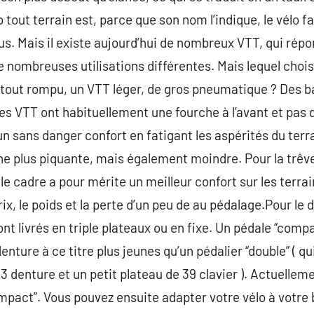
 tout terrain est, parce que son nom l’indique, le vélo f
ttus. Mais il existe aujourd’hui de nombreux VTT, qui rép
 nombreuses utilisations différentes. Mais lequel chois
out rompu, un VTT léger, de gros pneumatique ? Des ba
s VTT ont habituellement une fourche à l’avant et pas de
un sans danger confort en fatigant les aspérités du te
ne plus piquante, mais également moindre. Pour la trêve 
 le cadre a pour mérite un meilleur confort sur les terra
ix, le poids et la perte d’un peu de au pédalage.Pour le
nt livrés en triple plateaux ou en fixe. Un pédale “comp
enture à ce titre plus jeunes qu’un pédalier “double” ( q
 denture et un petit plateau de 39 clavier ). Actuellemen
mpact”. Vous pouvez ensuite adapter votre vélo à votre