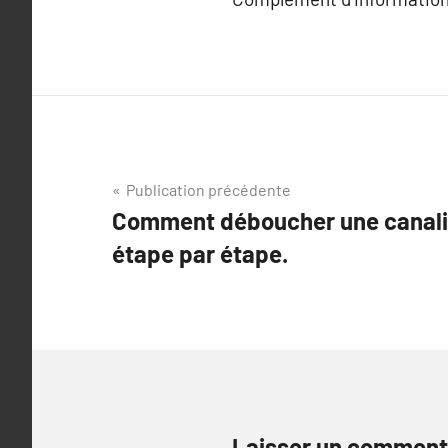
Navigation
Publication précédente
Comment déboucher une canalis
de
étape par étape.
l’article
Laisser un comment