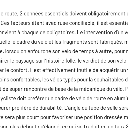
de route, 2 données essentiels doivent obligatoirement ê
Ces facteurs étant avec ruse conciliable, il est essentie
nvient à chaque de obligatoires. Le intervention d’un vé
elle le cadre du vélo et les fragments sont fabriqués, m
te. lorsqu on enfourche son vélo de temps à autre, pour
er le paysage sur l’histoire folle, le verdict de son vélo
 le confort. Il est effectivement inutile de acquérir un
moins confortables, les vélos typés pour la souhaitables
et de super rencontre de base de la mécanique du vélo. P
cliste doit préférer un cadre de vélo de route en alum
er proliféré de durabilité. L’angle du tube de selle ser
sera plus court pour favoriser une position dressée mo
ison plus debout qu’élancé, ce qui se traduit en un taux