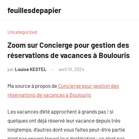
Aller
feuillesdepapier
au
contenu
Uncategorized
Zoom sur Concierge pour gestion des
réservations de vacances à Boulouris
par
Louise KESTEL
avril 10, 2024
Aucun
commentaire
Ma source à propos de
Concierge pour gestion des
réservations de vacances à Boulouris
Les vacances d’été approchent à grands pas ! si
quelques ont déjà réservé leur vacance depuis très
longtemps, d’autres dont vous faites peut-être partie
n’ont pas encore trouvé leur destination : ce n’est pas