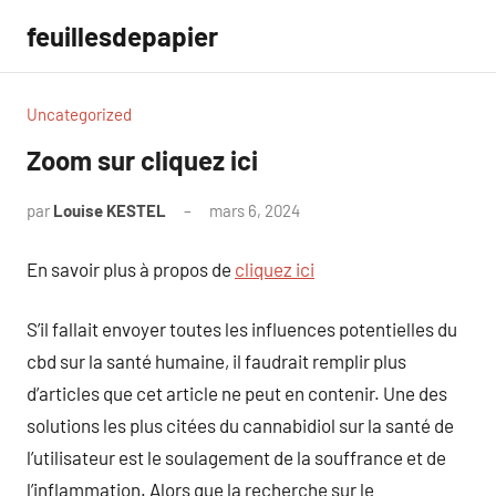
Aller
feuillesdepapier
au
contenu
Uncategorized
Zoom sur cliquez ici
par
Louise KESTEL
mars 6, 2024
Aucun
commentaire
En savoir plus à propos de
cliquez ici
S’il fallait envoyer toutes les influences potentielles du
cbd sur la santé humaine, il faudrait remplir plus
d’articles que cet article ne peut en contenir. Une des
solutions les plus citées du cannabidiol sur la santé de
l’utilisateur est le soulagement de la souffrance et de
l’inflammation. Alors que la recherche sur le