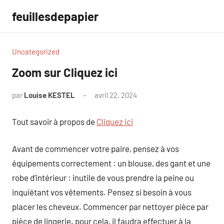
Aller
feuillesdepapier
au
contenu
Uncategorized
Zoom sur Cliquez ici
par
Louise KESTEL
avril 22, 2024
Aucun
commentaire
Tout savoir à propos de
Cliquez ici
Avant de commencer votre paire, pensez à vos
équipements correctement : un blouse, des gant et une
robe d’intérieur : inutile de vous prendre la peine ou
inquiétant vos vêtements. Pensez si besoin à vous
placer les cheveux. Commencer par nettoyer pièce par
pièce de lingerie. pour cela, il faudra effectuer à la