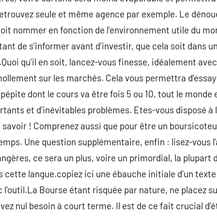
 retrouvez seule et même agence par exemple. Le dénoue
doit nommer en fonction de l’environnement utile du mo
tant de s’informer avant d’investir, que cela soit dans u
Quoi qu’il en soit, lancez-vous finesse, idéalement av
llement sur les marchés. Cela vous permettra d’essayer
pépite dont le cours va être fois 5 ou 10, tout le monde 
ants et d’inévitables problèmes. Etes-vous disposé à l
 savoir ! Comprenez aussi que pour être un boursicoteu
mps. Une question supplémentaire, enfin : lisez-vous l’
angères, ce sera un plus, voire un primordial, la plupart
s cette langue.copiez ici une ébauche initiale d’un text
c l’outil.La Bourse étant risquée par nature, ne placez 
ez nul besoin à court terme. Il est de ce fait crucial d’ét