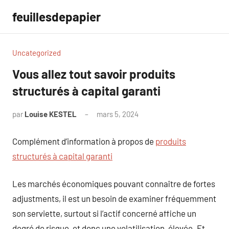
Aller
feuillesdepapier
au
contenu
Uncategorized
Vous allez tout savoir produits
structurés à capital garanti
par
Louise KESTEL
mars 5, 2024
Aucun
commentaire
Complément d’information à propos de
produits
structurés à capital garanti
Les marchés économiques pouvant connaître de fortes
adjustments, il est un besoin de examiner fréquemment
son serviette, surtout si l’actif concerné affiche un
degré de risque, et donc une volatilisation, élevée. Et,