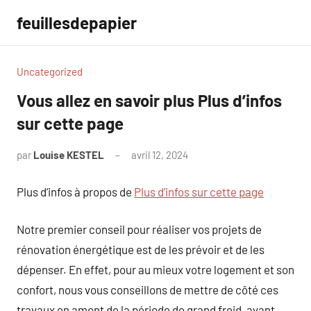
Aller
feuillesdepapier
au
contenu
Uncategorized
Vous allez en savoir plus Plus d’infos
sur cette page
par
Louise KESTEL
avril 12, 2024
Aucun
commentaire
Plus d’infos à propos de
Plus d’infos sur cette page
Notre premier conseil pour réaliser vos projets de
rénovation énergétique est de les prévoir et de les
dépenser. En effet, pour au mieux votre logement et son
confort, nous vous conseillons de mettre de côté ces
travaux en amont de la période de grand froid, avant